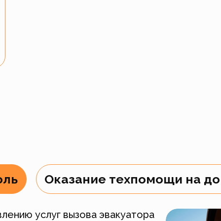
оль
Оказание техпомощи на д
лению услуг вызова эвакуатора