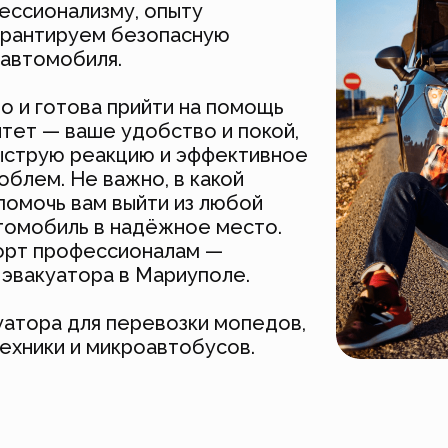
ессионализму, опыту
арантируем безопасную
 автомобиля.
о и готова прийти на помощь
итет — ваше удобство и покой,
ыструю реакцию и эффективное
блем. Не важно, в какой
помочь вам выйти из любой
втомобиль в надёжное место.
орт профессионалам —
 эвакуатора в Мариуполе.
уатора для перевозки мопедов,
техники и микроавтобусов.